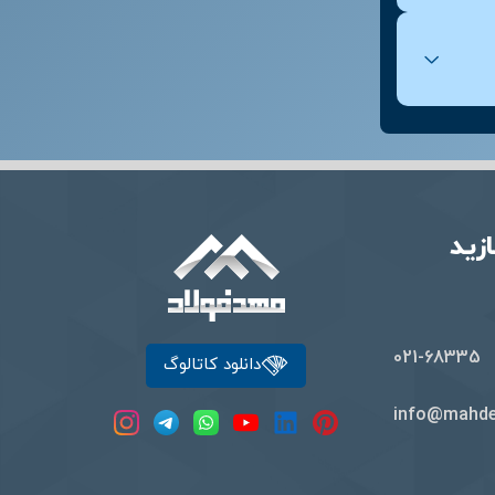
قیمت ورق روغنی چینی
زید
021-68335
دانلود کاتالوگ
info@mahde