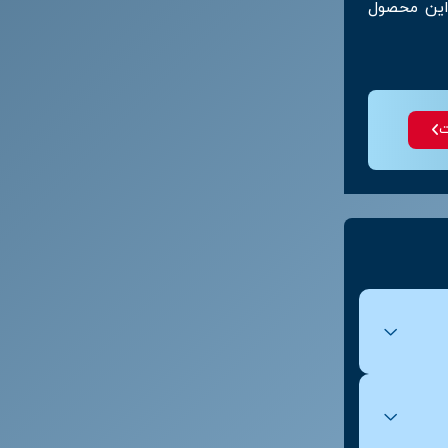
 این محصول
مشخصات فنی ورق روغنی
st12
ت
ورق روغنی کاشان