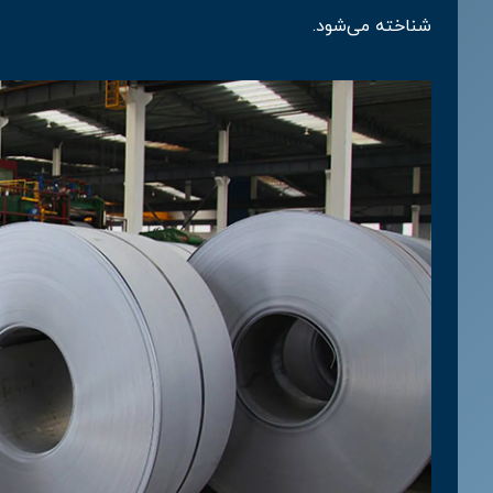
شناخته می‌شود.
علی یکتا
کیاوش مه 
واحد ورق سرد
واحد ورق 
داخلی 405 - 02168335
داخلی 305 - 02168335
0
0