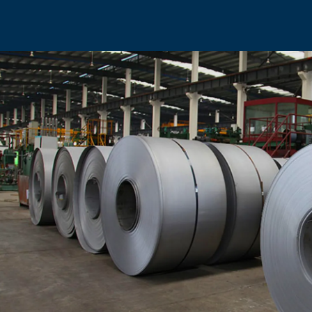
پیما
مریم حشمتی
آی
سرد
واحد ورق سرد
واح
داخلی 666 - 02168335
داخلی 140 - 02168335
0