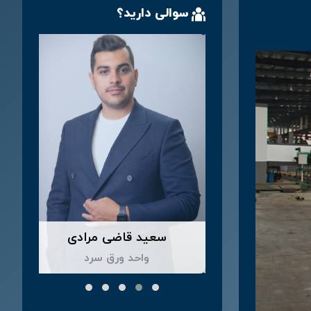
سوالی دارید؟
ورق گالوانیزه
بررسی ویژگی های ورق
روغنی
ورق رنگی
دا کشاورز
سعید قاضی مرادی
د ورق سرد
واحد ورق سرد
ورق عرشه فولادی
داخلی 110 - 02168335
0
0