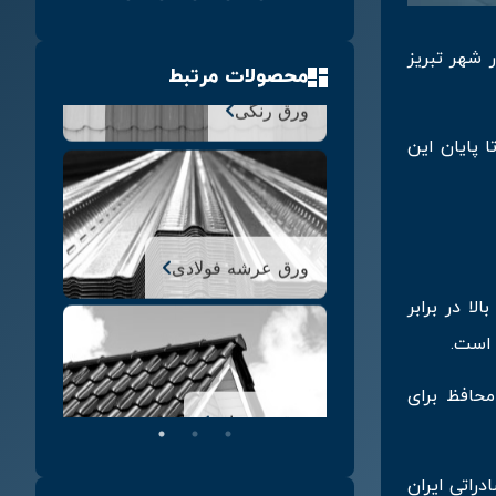
 شهر تبریز
محصولات مرتبط
ورق شیروانی
ا پایان این
ورق آبرو گالوانیزه
ا در برابر
جدول وزن ورق روغنی و
محاسبه وزن ورق روغنی
 است.
محافظ برای
گلمیخ عرشه فولادی
دراتی ایران